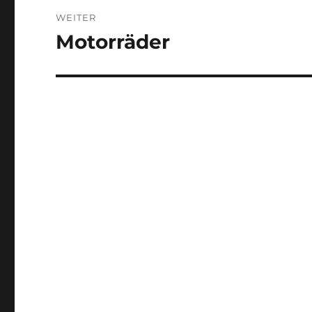
WEITER
Motorräder
Nächster
Beitrag: