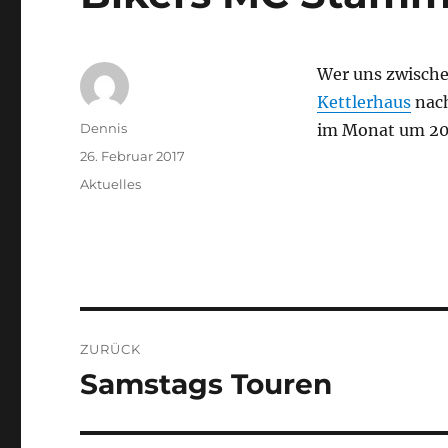
Wer uns zwische
Kettlerhaus
nach
Autor
Dennis
im Monat um 20
Veröffentlicht
26. Februar 2017
am
Kategorien
Aktuelles
Beitragsnavigation
ZURÜCK
Samstags Touren
Vorheriger
Beitrag: